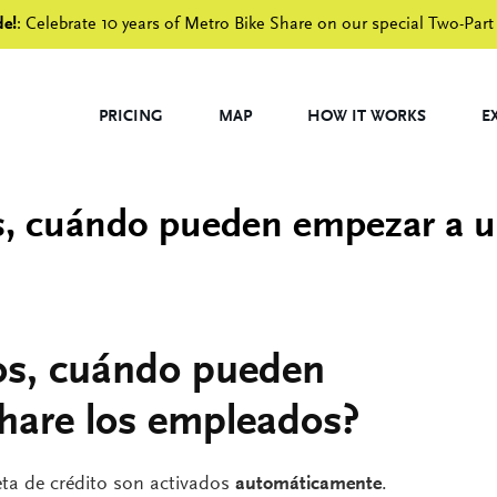
de!
: Celebrate 10 years of Metro Bike Share on our special Two-Part
PRICING
MAP
HOW IT WORKS
E
s, cuándo pueden empezar a us
dos, cuándo pueden
hare los empleados?
ta de crédito son activados
automáticamente
.