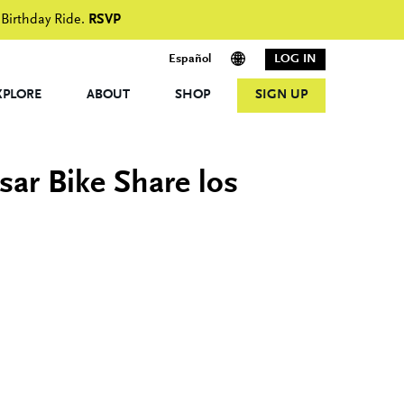
 Birthday Ride.
RSVP
Español
LOG IN
XPLORE
ABOUT
SHOP
SIGN UP
ar Bike Share los